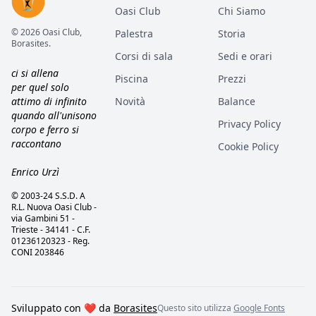
Oasi Club
Chi Siamo
© 2026 Oasi Club,
Palestra
Storia
Borasites.
Corsi di sala
Sedi e orari
ci si allena
Piscina
Prezzi
per quel solo
attimo di infinito
Novità
Balance
quando all'unisono
Privacy Policy
corpo e ferro si
raccontano
Cookie Policy
Enrico Urzì
© 2003-24 S.S.D. A
R.L. Nuova Oasi Club -
via Gambini 51 -
Trieste - 34141 - C.F.
01236120323 - Reg.
CONI 203846
Sviluppato con ❤️ da
Borasites
Questo sito utilizza
Google Fonts