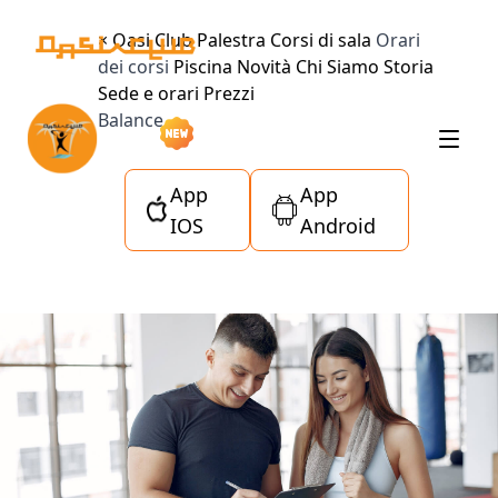
×
Oasi Club
Palestra
Corsi di sala
Orari
dei corsi
Piscina
Novità
Chi Siamo
Storia
Sede e orari
Prezzi
Balance
App
App
IOS
Android