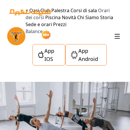
×
Oasi Club
Palestra
Corsi di sala
Orari
dei corsi
Piscina
Novità
Chi Siamo
Storia
Sede e orari
Prezzi
Balance
App
App
IOS
Android