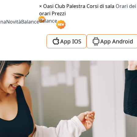
×
Oasi Club
Palestra
Corsi di sala
Orari dei
orari
Prezzi
Balance
ina
Novità
Balance
App IOS
App Android