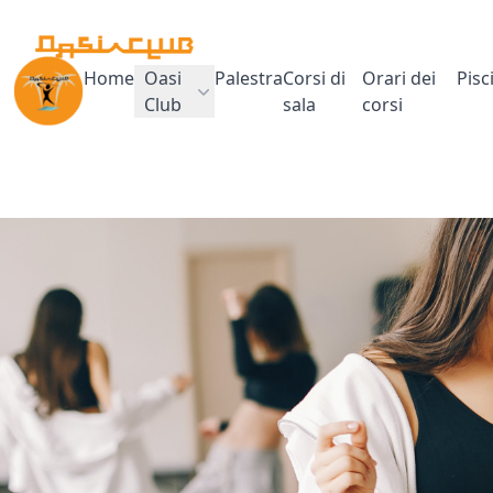
Home
Oasi
Palestra
Corsi di
Orari dei
Pisc
Club
sala
corsi