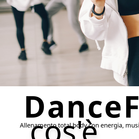
DanceF
cos'è
Allenamento total body con energia, musi