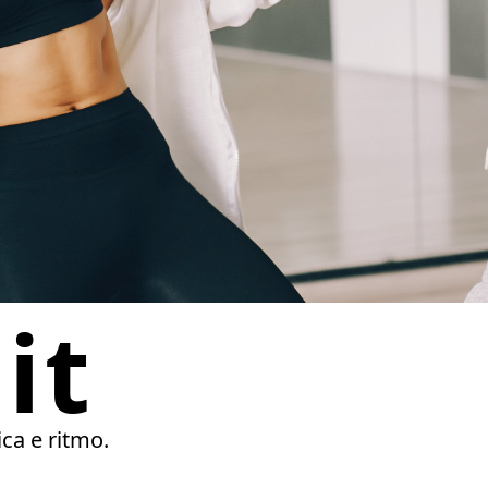
it
ca e ritmo.