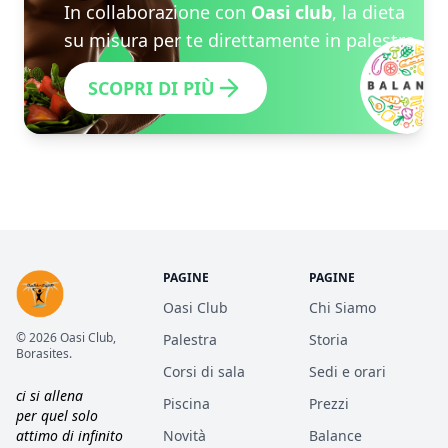
In collaborazione con
Oasi club
, la dieta
su misura per te direttamente in palestra.
SCOPRI DI PIÙ
PAGINE
PAGINE
Oasi Club
Chi Siamo
© 2026 Oasi Club,
Palestra
Storia
Borasites.
Corsi di sala
Sedi e orari
ci si allena
Piscina
Prezzi
per quel solo
attimo di infinito
Novità
Balance